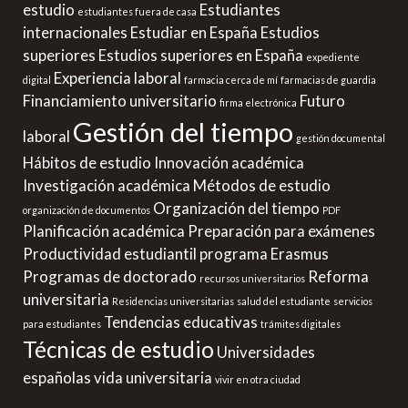
estudio
Estudiantes
estudiantes fuera de casa
internacionales
Estudiar en España
Estudios
superiores
Estudios superiores en España
expediente
Experiencia laboral
digital
farmacia cerca de mí
farmacias de guardia
Financiamiento universitario
Futuro
firma electrónica
Gestión del tiempo
laboral
gestión documental
Hábitos de estudio
Innovación académica
Investigación académica
Métodos de estudio
Organización del tiempo
organización de documentos
PDF
Planificación académica
Preparación para exámenes
Productividad estudiantil
programa Erasmus
Programas de doctorado
Reforma
recursos universitarios
universitaria
Residencias universitarias
salud del estudiante
servicios
Tendencias educativas
para estudiantes
trámites digitales
Técnicas de estudio
Universidades
españolas
vida universitaria
vivir en otra ciudad