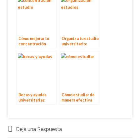
Cómo mejorar tu
Organiza tu estudio
concentración
universitario:
durante los
herramientas y
estudios
técnicas útiles
universitarios
Becas y ayudas
Cómo estudiar de
universitarias:
manera efectiva
cómo solicitar y
para exámenes
aprovechar al
universitarios
máximo
Deja una Respuesta