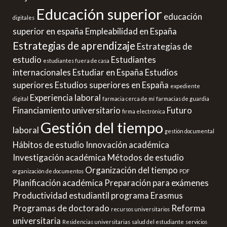
Educación superior
educación
digitales
superior en españa
Empleabilidad en España
Estrategias de aprendizaje
Estrategias de
estudio
Estudiantes
estudiantes fuera de casa
internacionales
Estudiar en España
Estudios
superiores
Estudios superiores en España
expediente
Experiencia laboral
digital
farmacia cerca de mí
farmacias de guardia
Financiamiento universitario
Futuro
firma electrónica
Gestión del tiempo
laboral
gestión documental
Hábitos de estudio
Innovación académica
Investigación académica
Métodos de estudio
Organización del tiempo
organización de documentos
PDF
Planificación académica
Preparación para exámenes
Productividad estudiantil
programa Erasmus
Programas de doctorado
Reforma
recursos universitarios
universitaria
Residencias universitarias
salud del estudiante
servicios