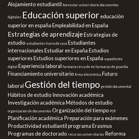
Alojamiento estudiantil
bienestar universitario
documentos
Educación superior
educación
digitales
superior en españa
Empleabilidad en España
Estrategias de aprendizaje
Estrategias de
estudio
Estudiantes
estudiantes fuera de casa
internacionales
Estudiar en España
Estudios
superiores
Estudios superiores en España
expediente
Experiencia laboral
digital
farmacia cerca de mí
farmacias de guardia
Financiamiento universitario
Futuro
firma electrónica
Gestión del tiempo
laboral
gestión documental
Hábitos de estudio
Innovación académica
Investigación académica
Métodos de estudio
Organización del tiempo
organización de documentos
PDF
Planificación académica
Preparación para exámenes
Productividad estudiantil
programa Erasmus
Programas de doctorado
Reforma
recursos universitarios