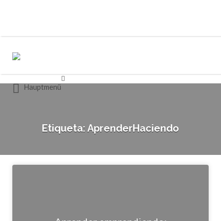
Buscar
Buscar
por:
por:
Hauptmenü
Etiqueta:
AprenderHaciendo