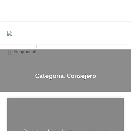
Buscar
Buscar
por:
por:
Hauptmenü
Categoría:
Consejero