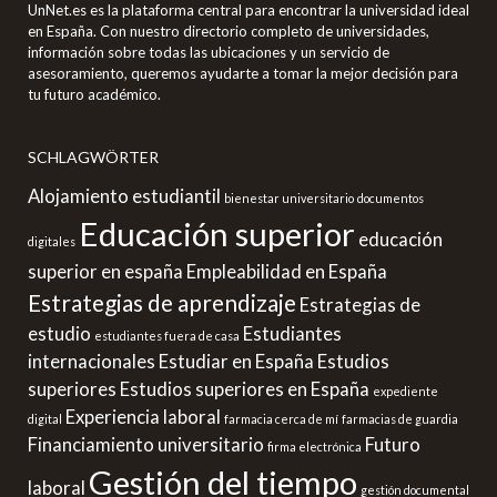
UnNet.es es la plataforma central para encontrar la universidad ideal
en España. Con nuestro directorio completo de universidades,
información sobre todas las ubicaciones y un servicio de
asesoramiento, queremos ayudarte a tomar la mejor decisión para
tu futuro académico.
SCHLAGWÖRTER
Alojamiento estudiantil
bienestar universitario
documentos
Educación superior
educación
digitales
superior en españa
Empleabilidad en España
Estrategias de aprendizaje
Estrategias de
estudio
Estudiantes
estudiantes fuera de casa
internacionales
Estudiar en España
Estudios
superiores
Estudios superiores en España
expediente
Experiencia laboral
digital
farmacia cerca de mí
farmacias de guardia
Financiamiento universitario
Futuro
firma electrónica
Gestión del tiempo
laboral
gestión documental