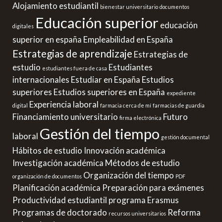
Alojamiento estudiantil
bienestar universitario
documentos
Educación superior
educación
digitales
superior en españa
Empleabilidad en España
Estrategias de aprendizaje
Estrategias de
estudio
Estudiantes
estudiantes fuera de casa
internacionales
Estudiar en España
Estudios
superiores
Estudios superiores en España
expediente
Experiencia laboral
digital
farmacia cerca de mí
farmacias de guardia
Financiamiento universitario
Futuro
firma electrónica
Gestión del tiempo
laboral
gestión documental
Hábitos de estudio
Innovación académica
Investigación académica
Métodos de estudio
Organización del tiempo
organización de documentos
PDF
Planificación académica
Preparación para exámenes
Productividad estudiantil
programa Erasmus
Programas de doctorado
Reforma
recursos universitarios