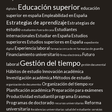
Educación superior
educación
digitales
superior en españa
Empleabilidad en España
Estrategias de aprendizaje
Estrategias de
estudio
Estudiantes
estudiantes fuera de casa
internacionales
Estudiar en España
Estudios
superiores
Estudios superiores en España
expediente
Experiencia laboral
digital
farmacia cerca de mí
farmacias de guardia
Financiamiento universitario
Futuro
firma electrónica
Gestión del tiempo
laboral
gestión documental
Hábitos de estudio
Innovación académica
Investigación académica
Métodos de estudio
Organización del tiempo
organización de documentos
PDF
Planificación académica
Preparación para exámenes
Productividad estudiantil
programa Erasmus
Programas de doctorado
Reforma
recursos universitarios
universitaria
Residencias universitarias
salud del estudiante
servicios