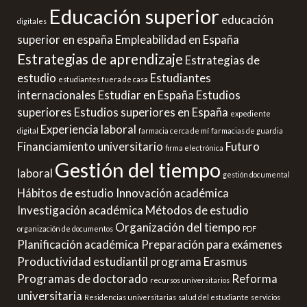
Educación superior
educación
digitales
superior en españa
Empleabilidad en España
Estrategias de aprendizaje
Estrategias de
estudio
Estudiantes
estudiantes fuera de casa
internacionales
Estudiar en España
Estudios
superiores
Estudios superiores en España
expediente
Experiencia laboral
digital
farmacia cerca de mí
farmacias de guardia
Financiamiento universitario
Futuro
firma electrónica
Gestión del tiempo
laboral
gestión documental
Hábitos de estudio
Innovación académica
Investigación académica
Métodos de estudio
Organización del tiempo
organización de documentos
PDF
Planificación académica
Preparación para exámenes
Productividad estudiantil
programa Erasmus
Programas de doctorado
Reforma
recursos universitarios
universitaria
Residencias universitarias
salud del estudiante
servicios