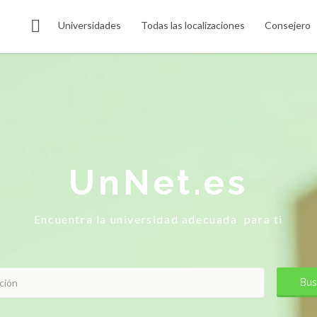
Universidades
Todas las localizaciones
Consejero
UnNet.es
Encuentra la universidad adecuada para ti
Bus