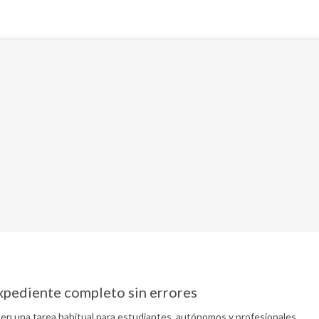
xpediente completo sin errores
en una tarea habitual para estudiantes, autónomos y profesionales…