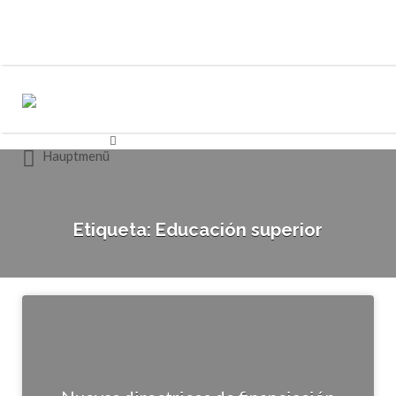
Buscar
Buscar
por:
por:
Hauptmenü
Etiqueta:
Educación superior