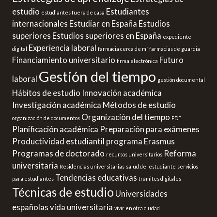
estudio
Estudiantes
estudiantes fuera de casa
internacionales
Estudiar en España
Estudios
superiores
Estudios superiores en España
expediente
Experiencia laboral
digital
farmacia cerca de mí
farmacias de guardia
Financiamiento universitario
Futuro
firma electrónica
Gestión del tiempo
laboral
gestión documental
Hábitos de estudio
Innovación académica
Investigación académica
Métodos de estudio
Organización del tiempo
organización de documentos
PDF
Planificación académica
Preparación para exámenes
Productividad estudiantil
programa Erasmus
Programas de doctorado
Reforma
recursos universitarios
universitaria
Residencias universitarias
salud del estudiante
servicios
Tendencias educativas
para estudiantes
trámites digitales
Técnicas de estudio
Universidades
españolas
vida universitaria
vivir en otra ciudad