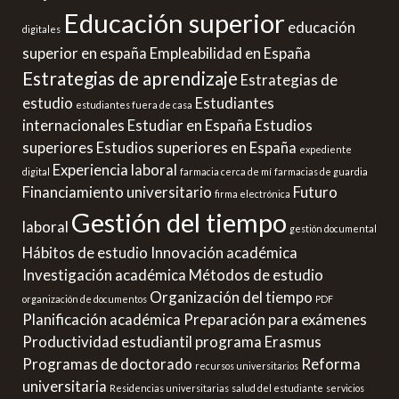
Educación superior
educación
digitales
superior en españa
Empleabilidad en España
Estrategias de aprendizaje
Estrategias de
estudio
Estudiantes
estudiantes fuera de casa
internacionales
Estudiar en España
Estudios
superiores
Estudios superiores en España
expediente
Experiencia laboral
digital
farmacia cerca de mí
farmacias de guardia
Financiamiento universitario
Futuro
firma electrónica
Gestión del tiempo
laboral
gestión documental
Hábitos de estudio
Innovación académica
Investigación académica
Métodos de estudio
Organización del tiempo
organización de documentos
PDF
Planificación académica
Preparación para exámenes
Productividad estudiantil
programa Erasmus
Programas de doctorado
Reforma
recursos universitarios
universitaria
Residencias universitarias
salud del estudiante
servicios