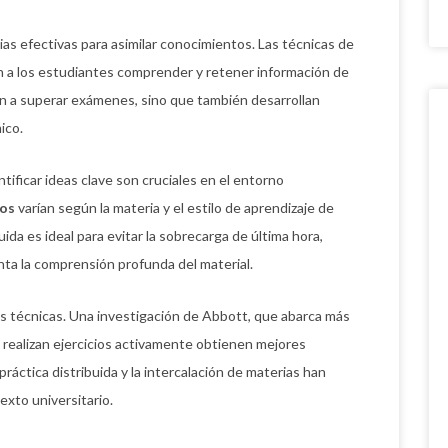
as efectivas para asimilar conocimientos. Las técnicas de
n a los estudiantes comprender y retener información de
an a superar exámenes, sino que también desarrollan
ico.
ntificar ideas clave son cruciales en el entorno
vos
varían según la materia y el estilo de aprendizaje de
uida es ideal para evitar la sobrecarga de última hora,
ta la comprensión profunda del material.
as técnicas. Una investigación de Abbott, que abarca más
 realizan ejercicios activamente obtienen mejores
ráctica distribuida y la intercalación de materias han
exto universitario.