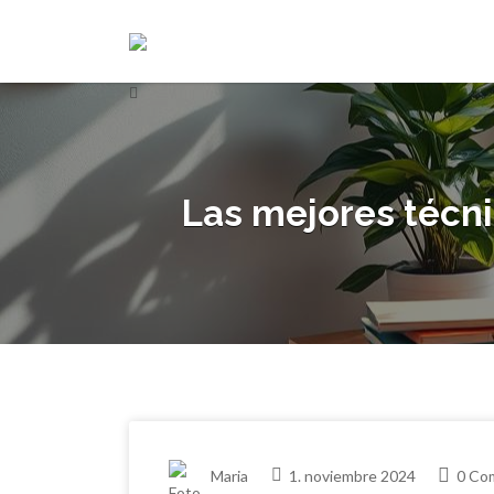
Buscar
Buscar
por:
por:
Las mejores técni
Maria
1. noviembre 2024
0 Co