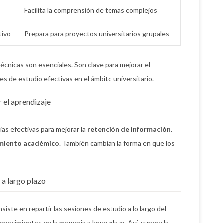
Facilita la comprensión de temas complejos
tivo
Prepara para proyectos universitarios grupales
técnicas son esenciales. Son clave para mejorar el
des de estudio efectivas en el ámbito universitario.
 el aprendizaje
as efectivas para mejorar la
retención de información
.
miento académico
. También cambian la forma en que los
n a largo plazo
nsiste en repartir las sesiones de estudio a lo largo del
onocimientos en la memoria a largo plazo. Así, supera la