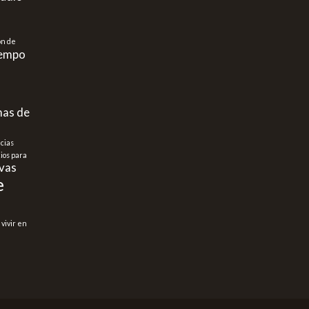
ón de
iempo
as de
cias
cios para
vas
e
vivir en