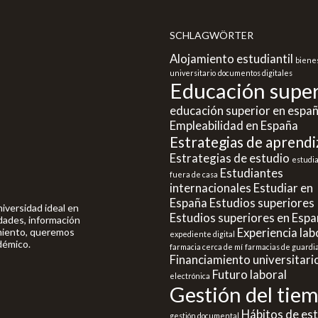
SCHLAGWÖRTER
Alojamiento estudiantil
biene
universitario
documentos digitales
Educación super
educación superior en espa
Empleabilidad en España
Estrategias de aprendi
Estrategias de estudio
estudi
Estudiantes
fuera de casa
internacionales
Estudiar en
España
Estudios superiores
niversidad ideal en
Estudios superiores en Esp
dades, información
Experiencia lab
amiento, queremos
expediente digital
démico.
farmacia cerca de mí
farmacias de guardi
Financiamiento universitari
Futuro laboral
electrónica
Gestión del tie
Hábitos de es
gestión documental