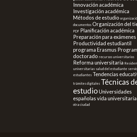
Innovación académica
Investigación académica
Métodos de estudio
organizaci
Organización del t
documentos
Planificación académica
PDF
Preparación para exámenes
Productividad estudiantil
programa Erasmus
Program
doctorado
recursos universitarios
Reforma universitaria
Residen
universitarias
salud del estudiante
servi
Tendencias educati
estudiantes
Técnicas d
trámites digitales
estudio
Universidades
españolas
vida universitaria
otra ciudad