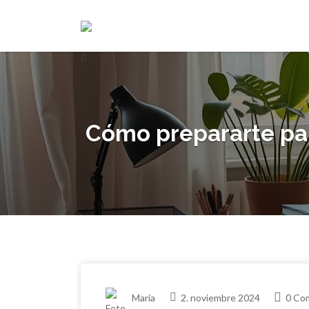
Buscar
Buscar
por:
por:
Cómo prepararte par
Maria
2. noviembre 2024
0 Co