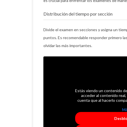
es crucial para enfrentar los exámenes de maner
Distribución del tiempo por sección
Divide el examen en secciones y asigna un tiemp
puntos. Es recomendable responder primero las
olvidar las más importantes.
Estás viendo un contenido d
acceder al contenido real,
cuenta que al hacerlo compa
Má
Desbl