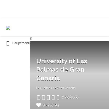
Buscar
Buscar
por:
por:
Hauptmenü
University of Las
Palmas de Gran
Canaria
Las Palmas de Gran Canaria
0 Reviews
0 Favorite