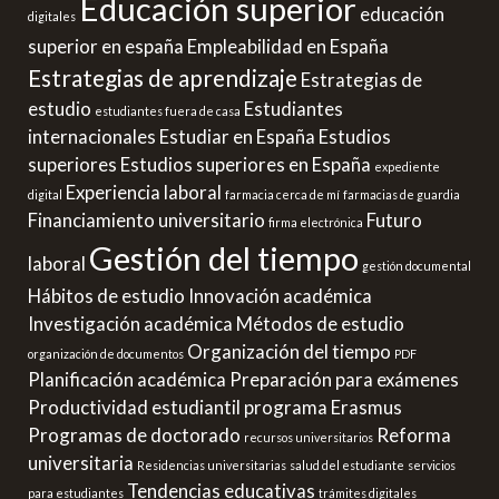
Educación superior
educación
digitales
superior en españa
Empleabilidad en España
Estrategias de aprendizaje
Estrategias de
estudio
Estudiantes
estudiantes fuera de casa
internacionales
Estudiar en España
Estudios
superiores
Estudios superiores en España
expediente
Experiencia laboral
digital
farmacia cerca de mí
farmacias de guardia
Financiamiento universitario
Futuro
firma electrónica
Gestión del tiempo
laboral
gestión documental
Hábitos de estudio
Innovación académica
Investigación académica
Métodos de estudio
Organización del tiempo
organización de documentos
PDF
Planificación académica
Preparación para exámenes
Productividad estudiantil
programa Erasmus
Programas de doctorado
Reforma
recursos universitarios
universitaria
Residencias universitarias
salud del estudiante
servicios
Tendencias educativas
para estudiantes
trámites digitales