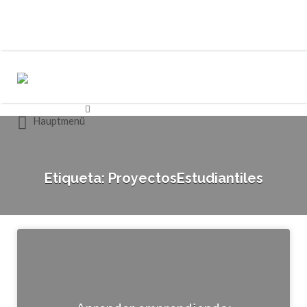
Buscar
Buscar
por:
por:
Hauptmenü
Etiqueta:
ProyectosEstudiantiles