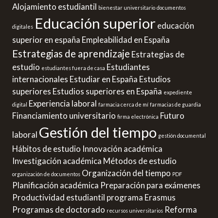
Alojamiento estudiantil
bienestar universitario
documentos
Educación superior
educación
digitales
superior en españa
Empleabilidad en España
Estrategias de aprendizaje
Estrategias de
estudio
Estudiantes
estudiantes fuera de casa
internacionales
Estudiar en España
Estudios
superiores
Estudios superiores en España
expediente
Experiencia laboral
digital
farmacia cerca de mí
farmacias de guardia
Financiamiento universitario
Futuro
firma electrónica
Gestión del tiempo
laboral
gestión documental
Hábitos de estudio
Innovación académica
Investigación académica
Métodos de estudio
Organización del tiempo
organización de documentos
PDF
Planificación académica
Preparación para exámenes
Productividad estudiantil
programa Erasmus
Programas de doctorado
Reforma
recursos universitarios