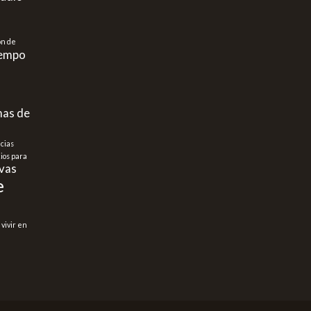
ón de
iempo
as de
cias
cios para
vas
e
vivir en