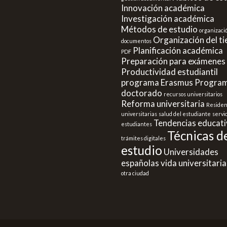
Innovación académica
Investigación académica
Métodos de estudio
organizaci
Organización del t
documentos
Planificación académica
PDF
Preparación para exámenes
Productividad estudiantil
programa Erasmus
Program
doctorado
recursos universitarios
Reforma universitaria
Residen
universitarias
salud del estudiante
servi
Tendencias educati
estudiantes
Técnicas d
trámites digitales
estudio
Universidades
españolas
vida universitaria
otra ciudad