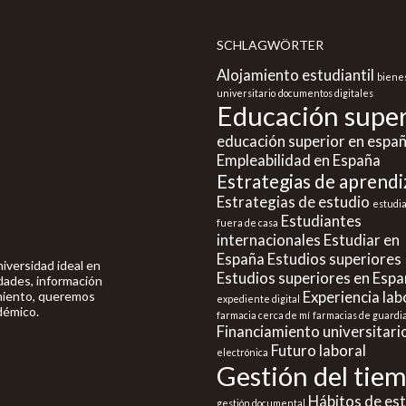
SCHLAGWÖRTER
Alojamiento estudiantil
biene
universitario
documentos digitales
Educación super
educación superior en espa
Empleabilidad en España
Estrategias de aprendi
Estrategias de estudio
estudi
Estudiantes
fuera de casa
internacionales
Estudiar en
España
Estudios superiores
niversidad ideal en
Estudios superiores en Esp
dades, información
Experiencia lab
amiento, queremos
expediente digital
démico.
farmacia cerca de mí
farmacias de guardi
Financiamiento universitari
Futuro laboral
electrónica
Gestión del tie
Hábitos de es
gestión documental