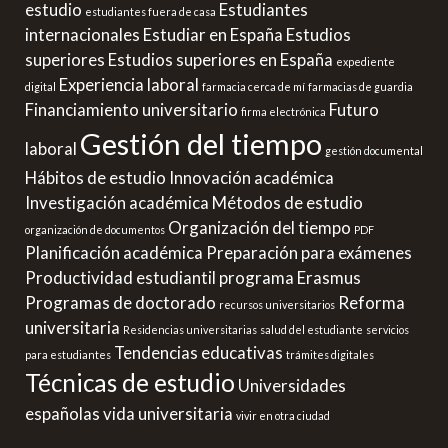
estudio
Estudiantes
estudiantes fuera de casa
internacionales
Estudiar en España
Estudios
superiores
Estudios superiores en España
expediente
Experiencia laboral
digital
farmacia cerca de mí
farmacias de guardia
Financiamiento universitario
Futuro
firma electrónica
Gestión del tiempo
laboral
gestión documental
Hábitos de estudio
Innovación académica
Investigación académica
Métodos de estudio
Organización del tiempo
organización de documentos
PDF
Planificación académica
Preparación para exámenes
Productividad estudiantil
programa Erasmus
Programas de doctorado
Reforma
recursos universitarios
universitaria
Residencias universitarias
salud del estudiante
servicios
Tendencias educativas
para estudiantes
trámites digitales
Técnicas de estudio
Universidades
españolas
vida universitaria
vivir en otra ciudad