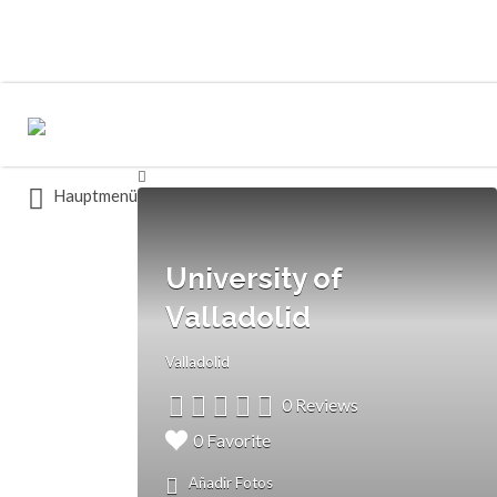
Buscar
Buscar
por:
por:
Hauptmenü
University of
Valladolid
Valladolid
0 Reviews
0 Favorite
Añadir Fotos