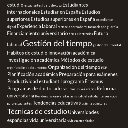
estudio
Estudiantes
estudiantes fuera de casa
internacionales
Estudiar en España
Estudios
superiores
Estudios superiores en España
expediente
Experiencia laboral
digital
farmacia cerca de mí
farmacias de guardia
Financiamiento universitario
Futuro
firma electrónica
Gestión del tiempo
laboral
gestión documental
Hábitos de estudio
Innovación académica
Investigación académica
Métodos de estudio
Organización del tiempo
organización de documentos
PDF
Planificación académica
Preparación para exámenes
Productividad estudiantil
programa Erasmus
Programas de doctorado
Reforma
recursos universitarios
universitaria
Residencias universitarias
salud del estudiante
servicios
Tendencias educativas
para estudiantes
trámites digitales
Técnicas de estudio
Universidades
españolas
vida universitaria
vivir en otra ciudad