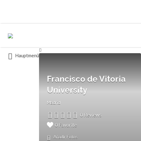
Buscar
Buscar
por:
por:
Hauptmenü
Francisco de Vitoria
University
Madrid
0 Reviews
0 Favorite
Añadir Fotos