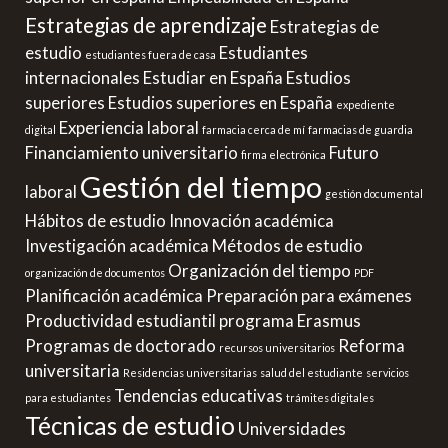
Estrategias de aprendizaje
Estrategias de
estudio
Estudiantes
estudiantes fuera de casa
internacionales
Estudiar en España
Estudios
superiores
Estudios superiores en España
expediente
Experiencia laboral
digital
farmacia cerca de mí
farmacias de guardia
Financiamiento universitario
Futuro
firma electrónica
Gestión del tiempo
laboral
gestión documental
Hábitos de estudio
Innovación académica
Investigación académica
Métodos de estudio
Organización del tiempo
organización de documentos
PDF
Planificación académica
Preparación para exámenes
Productividad estudiantil
programa Erasmus
Programas de doctorado
Reforma
recursos universitarios
universitaria
Residencias universitarias
salud del estudiante
servicios
Tendencias educativas
para estudiantes
trámites digitales
Técnicas de estudio
Universidades