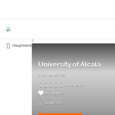
Buscar
Buscar
por:
por:
Hauptmenü
University of Alcalá
Alcalá de Henares
0 Reviews
0 Favorite
Añadir Fotos