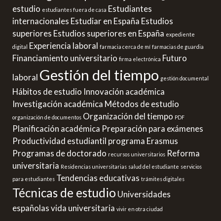
estudio
Estudiantes
estudiantes fuera de casa
internacionales
Estudiar en España
Estudios
superiores
Estudios superiores en España
expediente
Experiencia laboral
digital
farmacia cerca de mí
farmacias de guardia
Financiamiento universitario
Futuro
firma electrónica
Gestión del tiempo
laboral
gestión documental
Hábitos de estudio
Innovación académica
Investigación académica
Métodos de estudio
Organización del tiempo
organización de documentos
PDF
Planificación académica
Preparación para exámenes
Productividad estudiantil
programa Erasmus
Programas de doctorado
Reforma
recursos universitarios
universitaria
Residencias universitarias
salud del estudiante
servicios
Tendencias educativas
para estudiantes
trámites digitales
Técnicas de estudio
Universidades
españolas
vida universitaria
vivir en otra ciudad