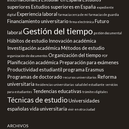
superiores
Estudios superiores en España
expediente
Experiencia laboral
digital
farmacia cerca de mí
farmacias de guardia
Financiamiento universitario
Futuro
firma electrónica
Gestión del tiempo
laboral
gestión documental
Hábitos de estudio
Innovación académica
Investigación académica
Métodos de estudio
Organización del tiempo
organización de documentos
PDF
Planificación académica
Preparación para exámenes
Productividad estudiantil
programa Erasmus
Programas de doctorado
Reforma
recursos universitarios
universitaria
Residencias universitarias
salud del estudiante
servicios
Tendencias educativas
para estudiantes
trámites digitales
Técnicas de estudio
Universidades
españolas
vida universitaria
vivir en otra ciudad
ARCHIVOS