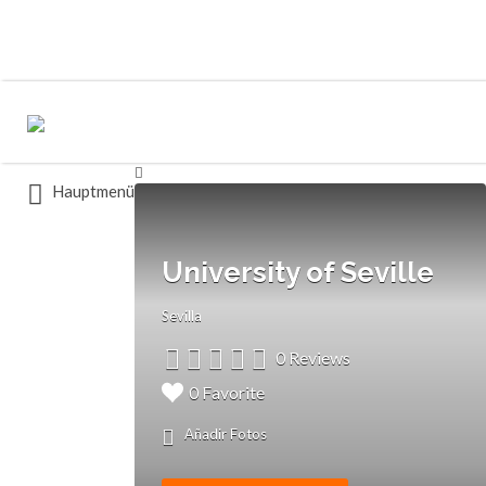
Buscar
Buscar
por:
por:
Hauptmenü
University of Seville
Sevilla
0 Reviews
0 Favorite
Añadir Fotos